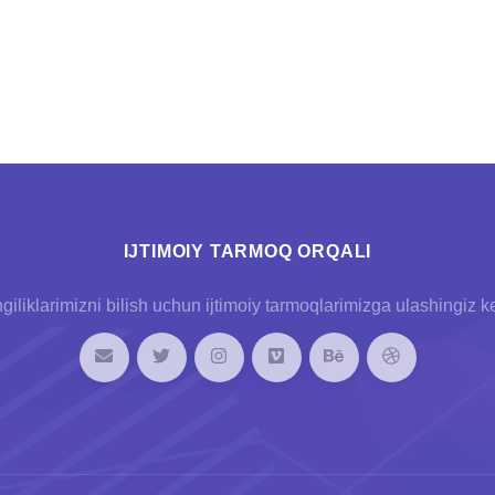
IJTIMOIY TARMOQ ORQALI
giliklarimizni bilish uchun ijtimoiy tarmoqlarimizga ulashingiz k