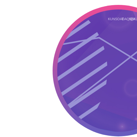
KUN
SOAT
DAQIQA
SEK